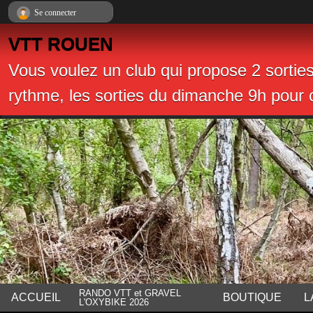
Panneau de gestion des cookies
Se connecter
VTT ROUEN
Vous voulez un club qui propose 2 sortie
rythme, les sorties du dimanche 9h pour c
RANDO VTT et GRAVEL
ACCUEIL
BOUTIQUE
L
L'OXYBIKE 2026