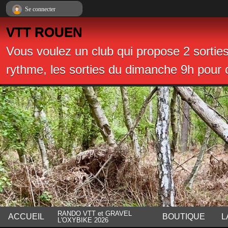
Panneau de gestion des cookies
Se connecter
VTT ROUEN
Vous voulez un club qui propose 2 sortie
rythme, les sorties du dimanche 9h pour c
RANDO VTT et GRAVEL
ACCUEIL
BOUTIQUE
L
L'OXYBIKE 2026