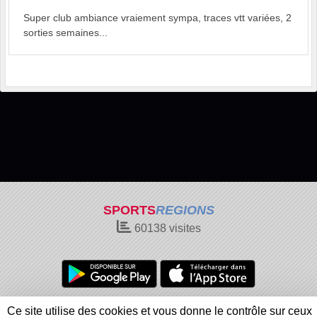
Super club ambiance vraiement sympa, traces vtt variées, 2
sorties semaines...
SPORTS
REGIONS
60138
visites
Charte cookies
Gestion des cookies
Ce site utilise des cookies et vous donne le contrôle sur ceux