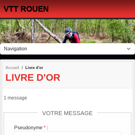
Panneau de gestion des cookies
VTT ROUEN
Accueil
Livre d'or
LIVRE D'OR
1 message
VOTRE MESSAGE
Pseudonyme
*
: