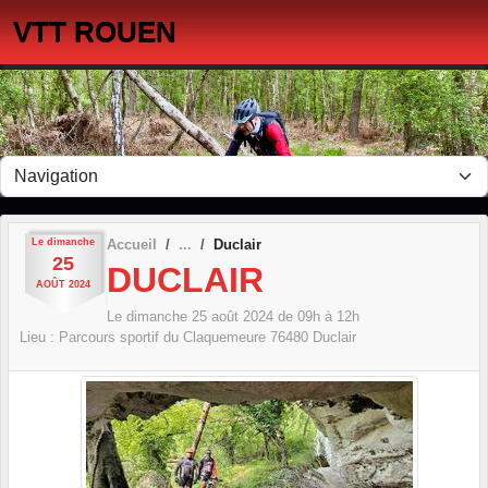
Panneau de gestion des cookies
VTT ROUEN
Le
dimanche
Accueil
Duclair
25
DUCLAIR
AOÛT
2024
Le
dimanche
25
août
2024
de 09h à 12h
Lieu :
Parcours sportif du Claquemeure
76480
Duclair