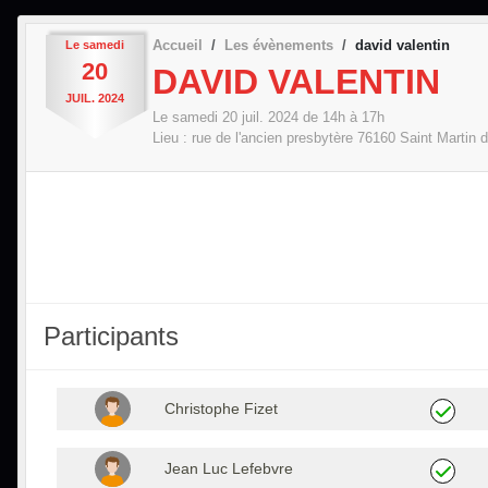
Accueil
Les évènements
david valentin
Le
samedi
20
DAVID VALENTIN
JUIL.
2024
Le
samedi
20
juil.
2024
de 14h à 17h
Lieu :
rue de l'ancien presbytère
76160
Saint Martin d
Participants
Christophe Fizet
Jean Luc Lefebvre