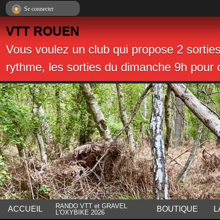
Panneau de gestion des cookies
Se connecter
VTT ROUEN
Vous voulez un club qui propose 2 sortie
rythme, les sorties du dimanche 9h pour c
RANDO VTT et GRAVEL
ACCUEIL
BOUTIQUE
L
L'OXYBIKE 2026