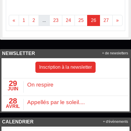
«
1
2
...
23
24
25
26
27
»
NEWSLETTER
+ de newsletters
Inscription à la newsletter
29
On respire
JUIN
28
Appellés par le soleil....
AVRIL
CALENDRIER
+ d'évènements