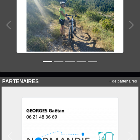
Précedent
Sui
PARTENAIRES
+ de partenaires
Précedent
Suiv