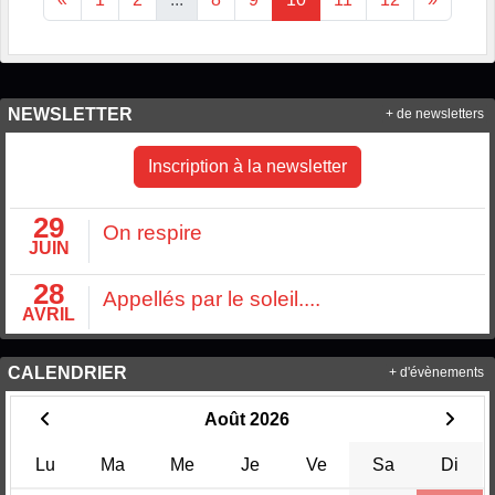
NEWSLETTER
+ de newsletters
Inscription à la newsletter
29
On respire
JUIN
28
Appellés par le soleil....
AVRIL
CALENDRIER
+ d'évènements
Août 2026
Lu
Ma
Me
Je
Ve
Sa
Di