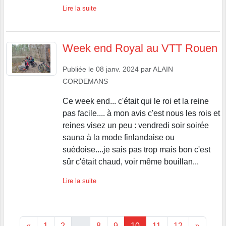
Lire la suite
Week end Royal au VTT Rouen
Publiée le
08 janv. 2024
par
ALAIN
CORDEMANS
Ce week end... c'était qui le roi et la reine
pas facile.... à mon avis c'est nous les rois et
reines visez un peu : vendredi soir soirée
sauna à la mode finlandaise ou
suédoise....je sais pas trop mais bon c'est
sûr c'était chaud, voir même bouillan...
Lire la suite
«
1
2
...
8
9
10
11
12
»